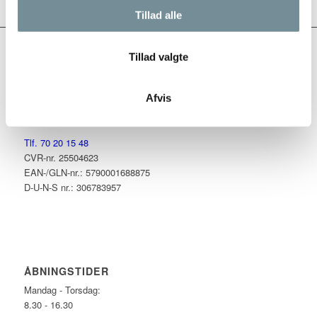
Tillad alle
Tillad valgte
HER BOR VI
Partex Gruppen
Bogøvej 15
Afvis
8382 Hinnerup
Tlf. 70 20 15 48
CVR-nr. 25504623
EAN-/GLN-nr.: 5790001688875
D-U-N-S nr.: 306783957
ÅBNINGSTIDER
Mandag - Torsdag:
8.30 - 16.30