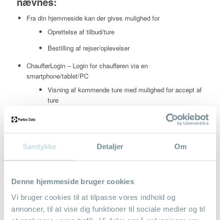
nævnes:
Fra din hjemmeside kan der gives mulighed for
Oprettelse af tilbud/ture
Bestilling af rejser/oplevelser
ChaufførLogin – Login for chaufføren via en
smartphone/tablet/PC
Visning af kommende ture med mulighed for accept af
ture
Online kørsel af dagens kørsel inkl. opdatering af
checkpunkter og varesalg
Sende beskeder til kontoret
Samtykke
Detaljer
Om
Ansøgning af ferie/fri
Kontaktinformationer til kollegaer
Denne hjemmeside bruger cookies
Industrirenovation – tilbagemelding efter tømninger
Vi bruger cookies til at tilpasse vores indhold og
Industrirenovation – oprettelse af nye tømningsordre
annoncer, til at vise dig funktioner til sociale medier og til