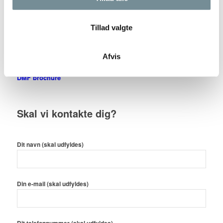
Tillad valgte
Se brochure udarbejdet af DMF, der beskriver hvorfor man skal
vælge et flyttemand, der er medlem af foreningen inkl.
Afvis
Easy@Move annonce på side 4.
DMF brochure
Skal vi kontakte dig?
Dit navn (skal udfyldes)
Din e-mail (skal udfyldes)