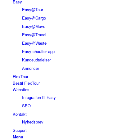
Easy
Easy@Tour
Easy@Cargo
Easy@Move
Easy@Travel
Easy@Waste
Easy chauffør app
Kundeudtalelser
Annoncer
FlexTour
Bestil FlexTour
Websites
Integration til Easy
SEO
Kontakt
Nyhedsbrev
Support
Menu