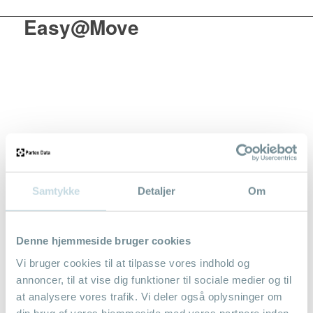
Easy@Move
Samtykke
Detaljer
Om
Total IT-løsning – udviklet
Denne hjemmeside bruger cookies
specielt til flyttevognmænd
Vi bruger cookies til at tilpasse vores indhold og
annoncer, til at vise dig funktioner til sociale medier og til
Med Easy@Move effektiviseres administration og styring af
flytteopgaver. Informationer genbruges i hele systemet, hvilket
at analysere vores trafik. Vi deler også oplysninger om
gør det let af håndtere mandskabsdisponering, flyttekasser,
din brug af vores hjemmeside med vores partnere inden